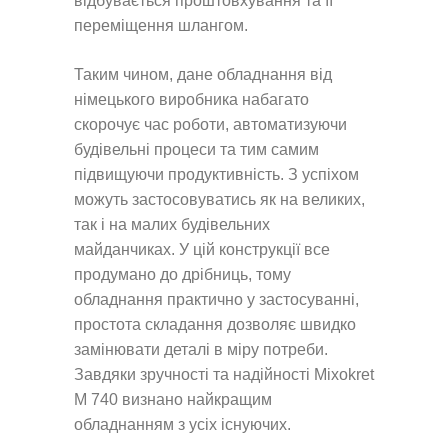
відбувається проштовхування та її
переміщення шлангом.
Таким чином, дане обладнання від
німецького виробника набагато
скорочує час роботи, автоматизуючи
будівельні процеси та тим самим
підвищуючи продуктивність. З успіхом
можуть застосовуватись як на великих,
так і на малих будівельних
майданчиках. У цій конструкції все
продумано до дрібниць, тому
обладнання практично у застосуванні,
простота складання дозволяє швидко
замінювати деталі в міру потреби.
Завдяки зручності та надійності Mixokret
M 740 визнано найкращим
обладнанням з усіх існуючих.