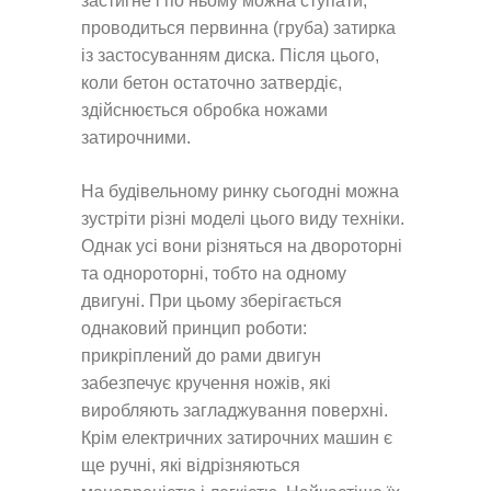
застигне і по ньому можна ступати,
проводиться первинна (груба) затирка
із застосуванням диска. Після цього,
коли бетон остаточно затвердіє,
здійснюється обробка ножами
затирочними.
На будівельному ринку сьогодні можна
зустріти різні моделі цього виду техніки.
Однак усі вони різняться на двороторні
та однороторні, тобто на одному
двигуні. При цьому зберігається
однаковий принцип роботи:
прикріплений до рами двигун
забезпечує кручення ножів, які
виробляють загладжування поверхні.
Крім електричних затирочних машин є
ще ручні, які відрізняються