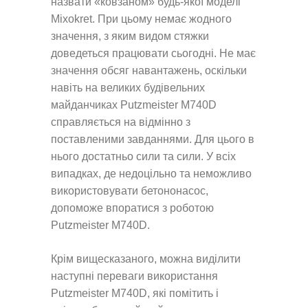
назвати «ковзаном» будь-якої моделі
Mixokret. При цьому немає жодного
значення, з яким видом стяжки
доведеться працювати сьогодні. Не має
значення обсяг навантажень, оскільки
навіть на великих будівельних
майданчиках Putzmeister M740D
справляється на відмінно з
поставленими завданнями. Для цього в
нього достатньо сили та сили. У всіх
випадках, де недоцільно та неможливо
використовувати бетононасос,
допоможе впоратися з роботою
Putzmeister M740D.
Крім вищесказаного, можна виділити
наступні переваги використання
Putzmeister M740D, які помітить і