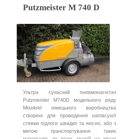
Putzmeister M 740 D
Ультра сучасний пневмонагнітач
Putzmeister M740D модельного ряду
Mixokret німецького виробництва
створені для проведення напівсухої
стяжки підлоги швидко та якісно, ​​або з
метою транспортування таких
матеріалів, як пісок, гравій на місце